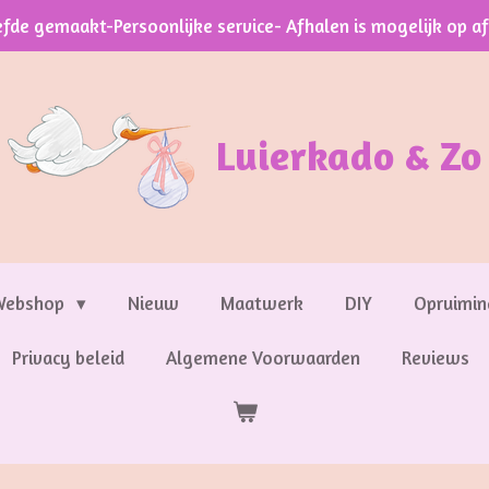
efde gemaakt-Persoonlijke service- Afhalen is mogelijk op a
Luierkado & Zo
Webshop
Nieuw
Maatwerk
DIY
Opruimin
Privacy beleid
Algemene Voorwaarden
Reviews