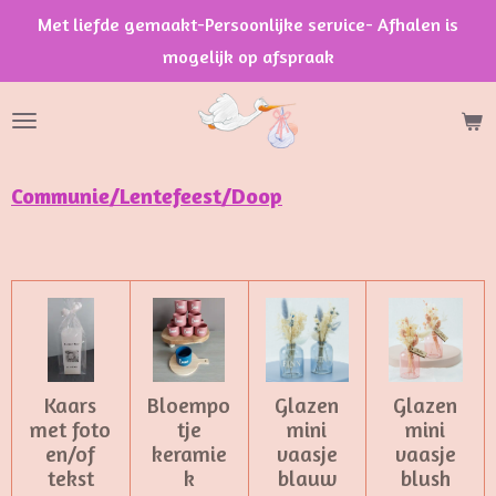
Met liefde gemaakt-Persoonlijke service- Afhalen is
Ga
mogelijk op afspraak
direct
naar
de
hoofdinhoud
Communie/Lentefeest/Doop
Kaars
Bloempo
Glazen
Glazen
met foto
tje
mini
mini
en/of
keramie
vaasje
vaasje
tekst
k
blauw
blush