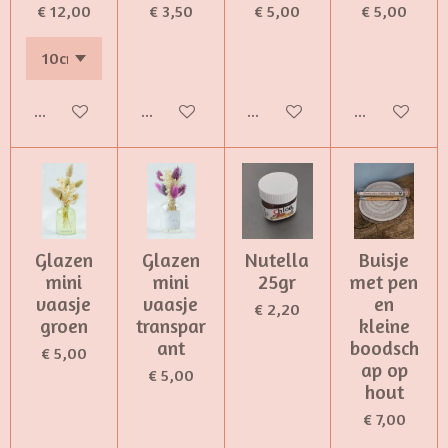
€ 12,00
€ 3,50
€ 5,00
€ 5,00
Bekijk details
Bekijk details
Bekijk details
Bekijk detail
Glazen
Glazen
Nutella
Buisje
mini
mini
25gr
met pen
vaasje
vaasje
en
€ 2,20
groen
transpar
kleine
ant
boodsch
€ 5,00
ap op
€ 5,00
hout
€ 7,00