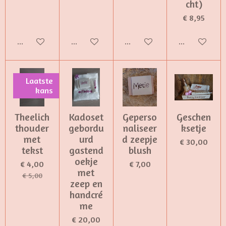
cht)
€ 8,95
Bekijk details
Bekijk details
Bekijk details
Bekijk detail
Laatste
kans
Theelich
Kadoset
Geperso
Geschen
thouder
gebordu
naliseer
ksetje
met
urd
d zeepje
€ 30,00
tekst
gastend
blush
oekje
€ 4,00
€ 7,00
met
€ 5,00
zeep en
handcré
me
€ 20,00