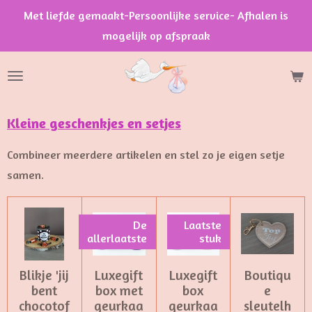
Met liefde gemaakt-Persoonlijke service- Afhalen is
Ga
mogelijk op afspraak
direct
naar
de
hoofdinhoud
Kleine geschenkjes en setjes
Combineer meerdere artikelen en stel zo je eigen setje
samen.
De
Laatste
allerlaatste
stuk
Blikje 'jij
Luxegift
Luxegift
Boutiqu
bent
box met
box
e
chocotof
geurkaa
geurkaa
sleutelh