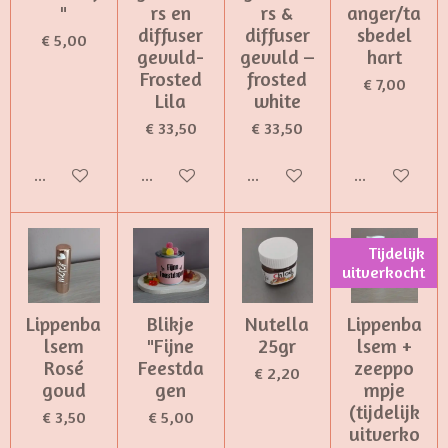
"
rs en
rs &
anger/ta
diffuser
diffuser
sbedel
€ 5,00
gevuld-
gevuld –
hart
Frosted
frosted
€ 7,00
Lila
white
€ 33,50
€ 33,50
Bekijk details
Bekijk details
Bekijk details
Bekijk detail
Tijdelijk
uitverkocht
Lippenba
Blikje
Nutella
Lippenba
lsem
"Fijne
25gr
lsem +
Rosé
Feestda
zeeppo
€ 2,20
goud
gen
mpje
(tijdelijk
€ 3,50
€ 5,00
uitverko