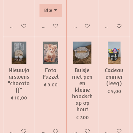
Bekijk details
Bekijk details
Bekijk details
In winkelwa
Nieuwja
Foto
Buisje
Cadeau
arswens
Puzzel
met pen
emmer
"chocoto
en
(leeg)
€ 9,00
ff"
kleine
€ 9,00
boodsch
€ 10,00
ap op
hout
€ 7,00
Bekijk details
Bekijk details
Bekijk details
Bekijk detail