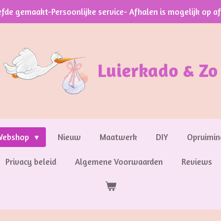
efde gemaakt-Persoonlijke service- Afhalen is mogelijk op a
Luierkado & Zo
Webshop
Nieuw
Maatwerk
DIY
Opruimin
Privacy beleid
Algemene Voorwaarden
Reviews