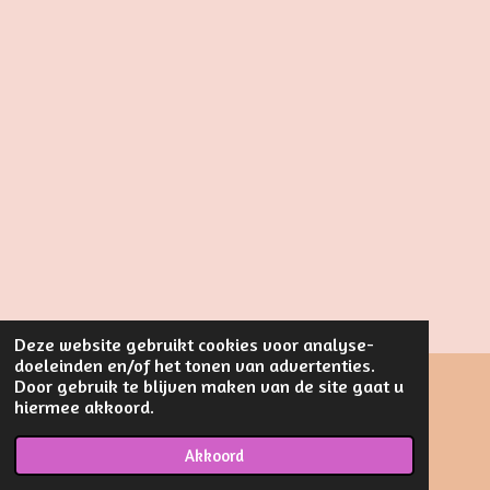
Deze website gebruikt cookies voor analyse-
doeleinden en/of het tonen van advertenties.
Door gebruik te blijven maken van de site gaat u
hiermee akkoord.
F
I
W
a
n
h
© 2023 - 2026 Luierkado & Zo
c
s
a
Akkoord
Powered by
JouwWeb
e
t
t