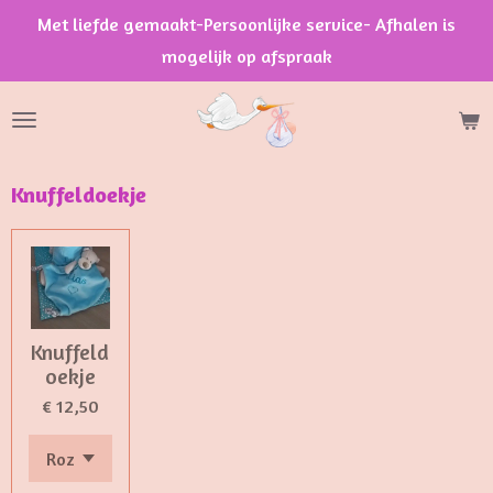
Met liefde gemaakt-Persoonlijke service- Afhalen is
Ga
mogelijk op afspraak
direct
naar
de
hoofdinhoud
Knuffeldoekje
Knuffeld
oekje
€ 12,50