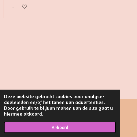
Bekijk details
Deze website gebruikt cookies voor analyse-
doeleinden en/of het tonen van advertenties.
Door gebruik te blijven maken van de site gaat u
hiermee akkoord.
F
I
W
a
n
h
© 2023 - 2026 Luierkado & Zo
c
s
a
Akkoord
Powered by
JouwWeb
e
t
t