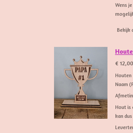
Wens je
mogelijk
Bekijk 
Houte
€ 12,0
Houten b
Naam (P
Afmetin
Hout is 
kan dus
Leverte