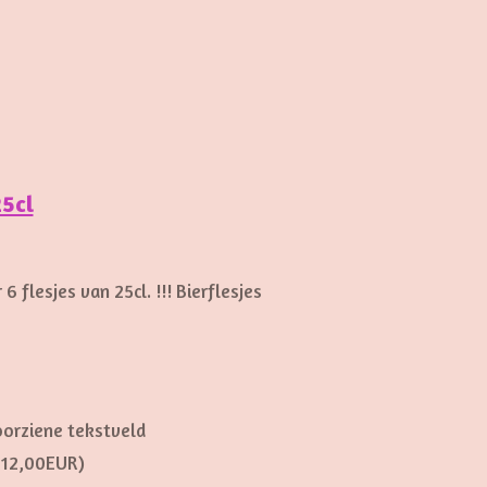
25cl
 flesjes van 25cl. !!!
Bierflesjes
oorziene tekstveld
+ 12,00EUR)