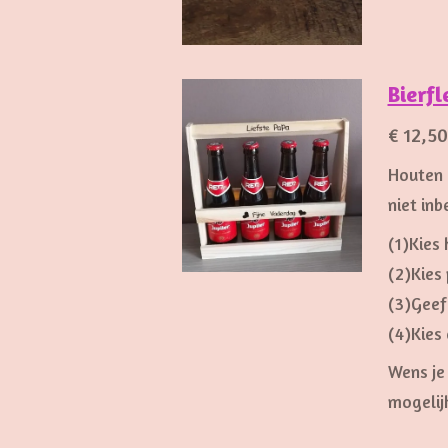
Bierfl
€ 12,50
Houten b
niet in
(1)Kies
(2)Kies 
(3)Geef
(4)Kies 
Wens je
mogelijk