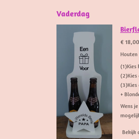
Vaderdag
Bierfl
€ 18,0
Houten 
(1)Kies 
(2)Kies 
(3)Kies 
+ Blond
Wens je
mogelijk
Bekijk 