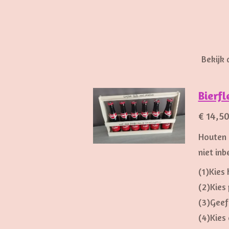
Bekijk 
Bierfl
€ 14,5
Houten b
niet in
(1)Kies
(2)Kies 
(3)Geef
(4)Kies 