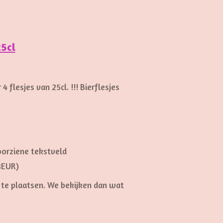
25cl
 flesjes van 25cl. !!!
Bierflesjes
oorziene tekstveld
 8EUR)
 te plaatsen. We bekijken dan wat