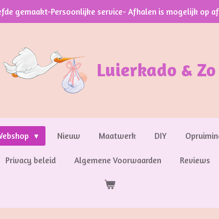
efde gemaakt-Persoonlijke service- Afhalen is mogelijk op a
Luierkado & Zo
Webshop
Nieuw
Maatwerk
DIY
Opruimin
Privacy beleid
Algemene Voorwaarden
Reviews