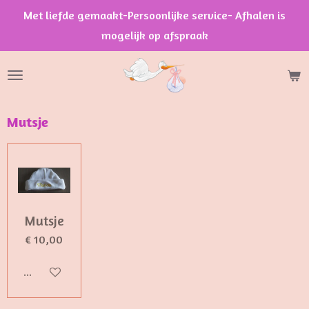
Met liefde gemaakt-Persoonlijke service- Afhalen is
Ga
mogelijk op afspraak
direct
naar
de
hoofdinhoud
Mutsje
Mutsje
€ 10,00
Bekijk details