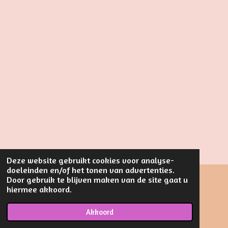
Deze website gebruikt cookies voor analyse-
doeleinden en/of het tonen van advertenties.
Door gebruik te blijven maken van de site gaat u
hiermee akkoord.
F
I
W
a
n
h
© 2023 - 2026 Luierkado & Zo
c
s
a
Akkoord
Powered by
JouwWeb
e
t
t