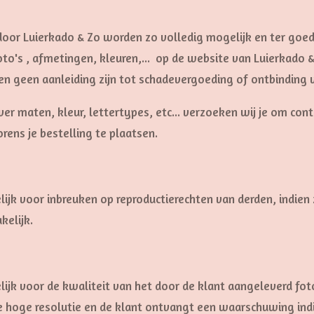
 door Luierkado & Zo worden zo volledig mogelijk en ter go
o's , afmetingen, kleuren,... op de website van Luierkado &
nnen geen aanleiding zijn tot schadevergoeding of ontbindin
ver maten, kleur, lettertypes, etc... verzoeken wij je om con
rens je bestelling te plaatsen.
lijk voor inbreuken op reproductierechten van derden, indien
nsprakelijk.
lijk voor de kwaliteit van het door de klant aangeleverd fo
hoge resolutie en de klant ontvangt een waarschuwing indi