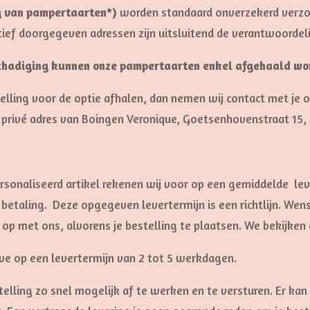
g van pampertaarten*)
worden standaard onverzekerd verzon
ief doorgegeven adressen zijn uitsluitend de verantwoordeli
schadiging kunnen onze pampertaarten enkel afgehaald w
telling voor de optie afhalen, dan nemen wij contact met je o
t privé adres van Boingen Veronique, Goetsenhovenstraat 15,
onaliseerd artikel rekenen wij voor op een gemiddelde lev
etaling. Deze opgegeven levertermijn is een richtlijn. Wens j
p met ons, alvorens je bestelling te plaatsen. We bekijken 
we op een levertermijn van 2 tot 5 werkdagen.
telling zo snel mogelijk af te werken en te versturen. Er kan