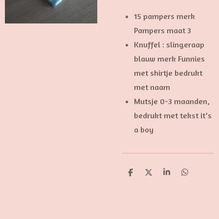
15 pampers merk
Pampers maat 3
Knuffel : slingeraap
blauw merk Funnies
met shirtje bedrukt
met naam
Mutsje 0-3 maanden,
bedrukt met tekst it’s
a boy
D
D
S
D
e
e
h
e
l
e
a
l
e
l
r
e
n
e
n