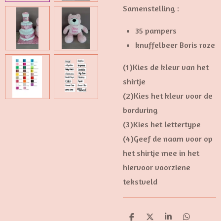
Samenstelling :
35 pampers
knuffelbeer Boris roze
(1)Kies de kleur van het
shirtje
(2)Kies het kleur voor de
borduring
(3)Kies het lettertype
(4)Geef de naam voor op
het shirtje mee in het
hiervoor voorziene
tekstveld
D
D
S
D