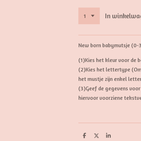
In winkelwa
New born babymutsje (0-
(1)Kies het kleur voor de 
(2)Kies het lettertype (O
het mustje zijn enkel lett
(3)Geef de gegevens voor 
hiervoor voorziene tekstv
D
D
S