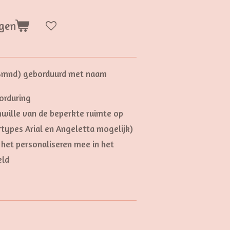
gen
3mnd) geborduurd met naam
borduring
mwille van de beperkte ruimte op
ertypes Arial en Angeletta mogelijk)
het personaliseren mee in het
eld