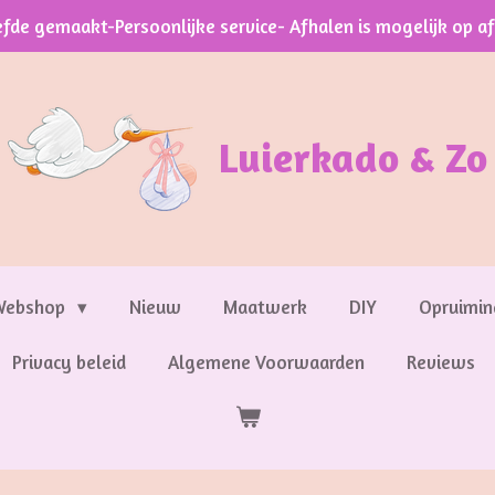
efde gemaakt-Persoonlijke service- Afhalen is mogelijk op a
Luierkado & Zo
Webshop
Nieuw
Maatwerk
DIY
Opruimin
Privacy beleid
Algemene Voorwaarden
Reviews