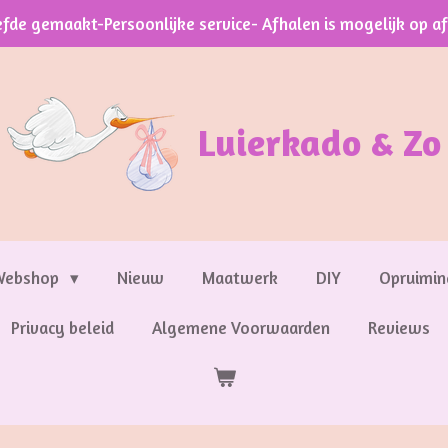
efde gemaakt-Persoonlijke service- Afhalen is mogelijk op a
Luierkado & Zo
Webshop
Nieuw
Maatwerk
DIY
Opruimin
Privacy beleid
Algemene Voorwaarden
Reviews