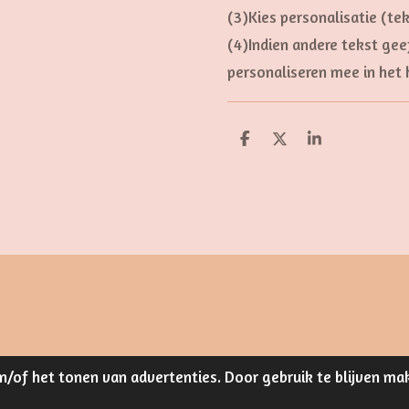
(3)Kies personalisatie (te
(4)Indien andere tekst ge
personaliseren mee in het 
D
D
S
e
e
h
l
e
a
e
l
r
n
e
/of het tonen van advertenties. Door gebruik te blijven ma