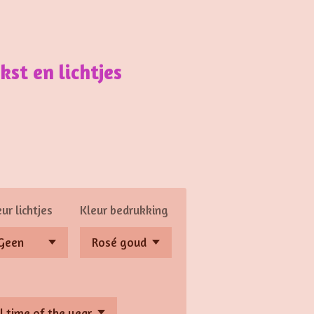
st en lichtjes
ur lichtjes
Kleur bedrukking