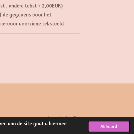
kst , andere tekst + 2,00EUR)
ef de gegevens voor het
hiervoor voorziene tekstveld
Powered by
JouwWeb
ken van de site gaat u hiermee
Akkoord