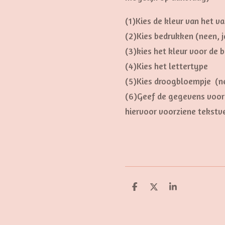
(1)Kies de kleur van het va
(2)Kies bedrukken (neen, j
(3)kies het kleur voor de 
(4)Kies het lettertype
(5)Kies droogbloempje (ne
(6)Geef de gegevens voor 
hiervoor voorziene tekstv
D
D
S
e
e
h
l
e
a
e
l
r
n
e