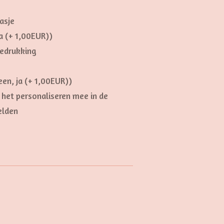
asje
a (+ 1,00EUR))
bedrukking
en, ja (+ 1,00EUR))
het personaliseren mee in de
elden