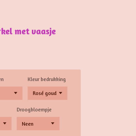
kel met vaasje
en
Kleur bedrukking
Droogbloempje