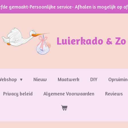
efde gemaakt-Persoonlijke service- Afhalen is mogelijk op a
Luierkado & Zo
Webshop
Nieuw
Maatwerk
DIY
Opruimin
Privacy beleid
Algemene Voorwaarden
Reviews