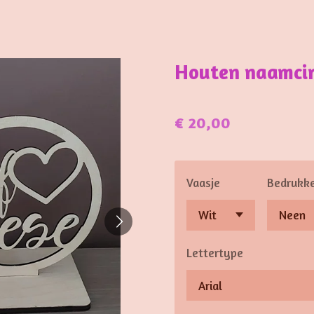
Houten naamcir
€ 20,00
Vaasje
Bedrukk
Lettertype