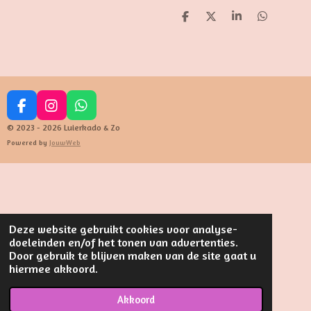
D
D
S
D
e
e
h
e
l
e
a
l
e
l
r
e
n
e
n
F
I
W
a
n
h
© 2023 - 2026 Luierkado & Zo
c
s
a
Powered by
JouwWeb
e
t
t
b
a
s
o
g
A
o
r
p
k
a
p
m
Deze website gebruikt cookies voor analyse-
doeleinden en/of het tonen van advertenties.
Door gebruik te blijven maken van de site gaat u
hiermee akkoord.
Akkoord