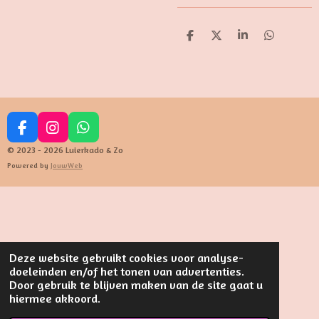
D
D
S
D
e
e
h
e
l
e
a
l
e
l
r
e
n
e
n
F
I
W
a
n
h
© 2023 - 2026 Luierkado & Zo
c
s
a
Powered by
JouwWeb
e
t
t
b
a
s
o
g
A
o
r
p
k
a
p
m
Deze website gebruikt cookies voor analyse-
doeleinden en/of het tonen van advertenties.
Door gebruik te blijven maken van de site gaat u
hiermee akkoord.