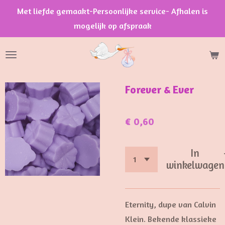
Met liefde gemaakt-Persoonlijke service- Afhalen is
Ga
mogelijk op afspraak
direct
naar
de
hoofdinhoud
Forever & Ever
€ 0,60
In
winkelwagen
Eternity, dupe van Calvin
Klein. Bekende klassieke