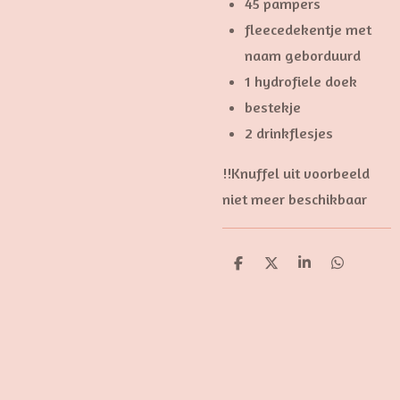
45 pampers
fleecedekentje met
naam geborduurd
1 hydrofiele doek
bestekje
2 drinkflesjes
!!Knuffel uit voorbeeld
niet meer beschikbaar
D
D
S
D
e
e
h
e
l
e
a
l
e
l
r
e
n
e
n