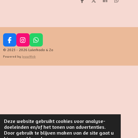
D
D
S
D
e
e
h
e
l
e
a
l
e
l
r
e
n
e
n
F
I
W
a
n
h
© 2023 - 2026 Luierkado & Zo
c
s
a
Powered by
JouwWeb
e
t
t
b
a
s
o
g
A
o
r
p
k
a
p
m
Deze website gebruikt cookies voor analyse-
doeleinden en/of het tonen van advertenties.
Door gebruik te blijven maken van de site gaat u