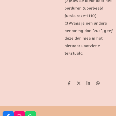
(2)Kies de kleur voor het
borduren (voorbeeld
fucsia roze-1110)
(3)Wens je een andere
benaming dan "zus", geef
deze dan mee in het
hiervoor voorziene
tekstveld
D
D
S
D
e
e
h
e
l
e
a
l
e
l
r
e
n
e
n