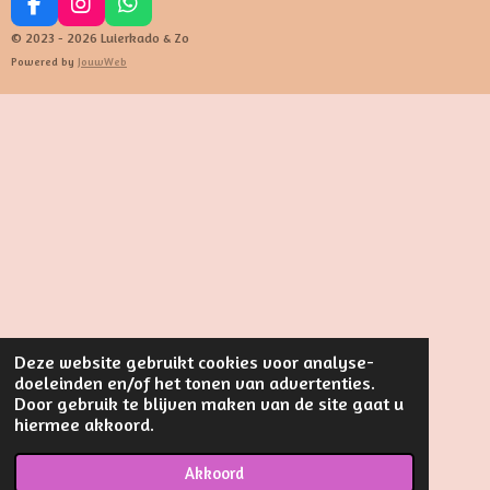
F
I
W
a
n
h
© 2023 - 2026 Luierkado & Zo
c
s
a
Powered by
JouwWeb
e
t
t
b
a
s
o
g
A
o
r
p
k
a
p
m
Deze website gebruikt cookies voor analyse-
doeleinden en/of het tonen van advertenties.
Door gebruik te blijven maken van de site gaat u
hiermee akkoord.
Akkoord