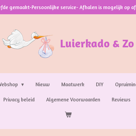
efde gemaakt-Persoonlijke service- Afhalen is mogelijk op a
Luierkado & Zo
Webshop
Nieuw
Maatwerk
DIY
Opruimin
Privacy beleid
Algemene Voorwaarden
Reviews