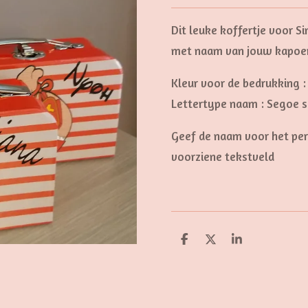
Dit leuke koffertje voor S
met naam van jouw kapoe
Kleur voor de bedrukking :
Lettertype naam : Segoe s
Geef de naam voor het per
voorziene tekstveld
D
D
S
e
e
h
l
e
a
e
l
r
n
e