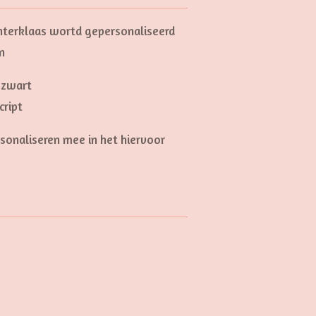
interklaas wortd gepersonaliseerd
n
 zwart
cript
sonaliseren mee in het hiervoor