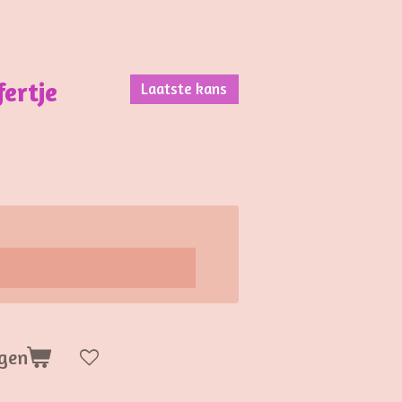
fertje
Laatste kans
gen