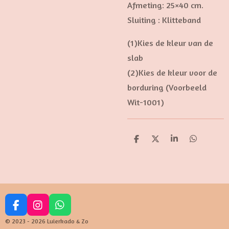
Afmeting: 25×40 cm.
Sluiting : Klitteband
(1)Kies de kleur van de
slab
(2)Kies de kleur voor de
borduring (Voorbeeld
Wit-1001)
D
D
S
D
e
e
h
e
l
e
a
l
e
l
r
e
n
e
n
F
I
W
a
n
h
© 2023 - 2026 Luierkado & Zo
c
s
a