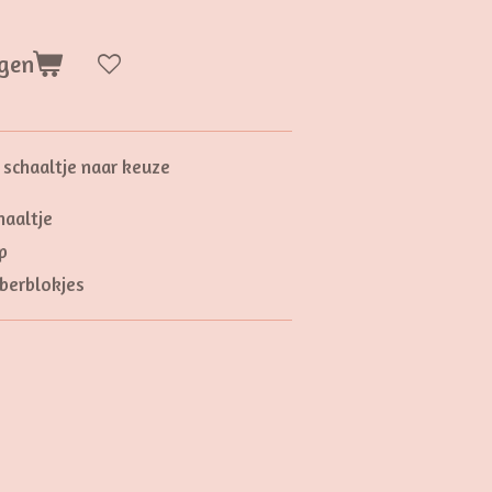
gen
 schaaltje naar keuze
haaltje
p
mberblokjes