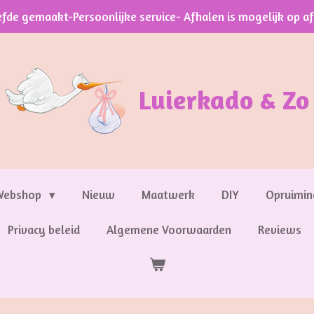
efde gemaakt-Persoonlijke service- Afhalen is mogelijk op a
Luierkado & Zo
Webshop
Nieuw
Maatwerk
DIY
Opruimin
Privacy beleid
Algemene Voorwaarden
Reviews