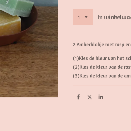
In winkelwa
2 Amberblokje met rasp en
(1)Kies de kleur van het sc
(2)Kies de kleur van de ras
(3)Kies de kleur van de a
D
D
S
e
e
h
l
e
a
e
l
r
n
e