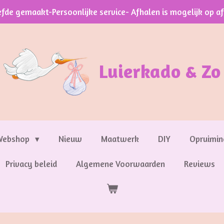
efde gemaakt-Persoonlijke service- Afhalen is mogelijk op a
Luierkado & Zo
Webshop
Nieuw
Maatwerk
DIY
Opruimin
Privacy beleid
Algemene Voorwaarden
Reviews