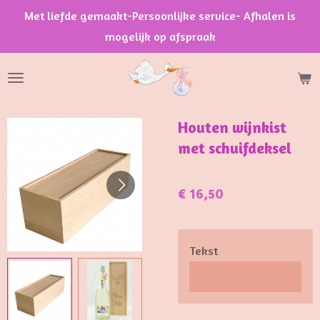
Met liefde gemaakt-Persoonlijke service- Afhalen is
Ga
mogelijk op afspraak
direct
naar
de
hoofdinhoud
Houten wijnkist
met schuifdeksel
€ 16,50
Tekst