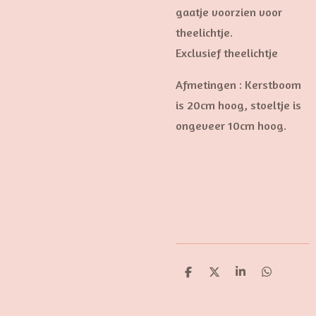
gaatje voorzien voor
theelichtje.
Exclusief theelichtje
Afmetingen : Kerstboom
is 20cm hoog, stoeltje is
ongeveer 10cm hoog.
D
D
S
D
e
e
h
e
l
e
a
l
e
l
r
e