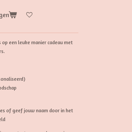
gen
 op een leuke manier cadeau met
rs.
sonaliseerd)
odschap
jes of geef jouw naam door in het
eld