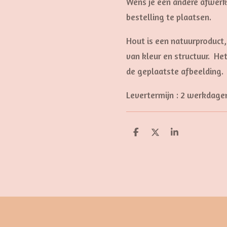
Wens je een andere afwerki
bestelling te plaatsen.
Hout is een natuurproduct, 
van kleur en structuur. He
de geplaatste afbeelding.
Levertermijn : 2 werkdage
D
D
S
e
e
h
l
e
a
e
l
r
n
e