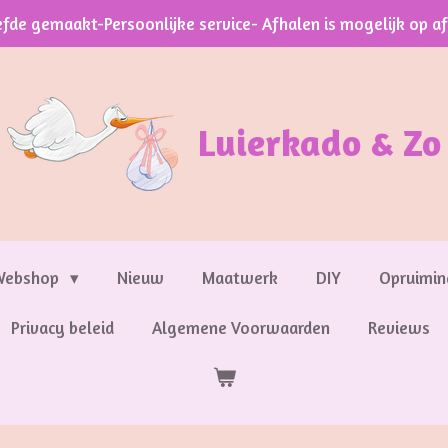
efde gemaakt-Persoonlijke service- Afhalen is mogelijk op a
Luierkado & Zo
Webshop
Nieuw
Maatwerk
DIY
Opruimin
Privacy beleid
Algemene Voorwaarden
Reviews