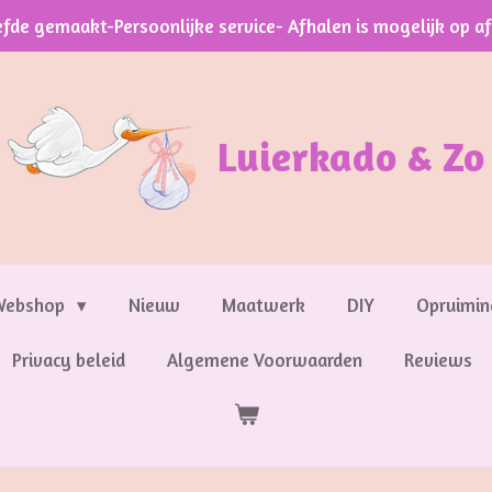
efde gemaakt-Persoonlijke service- Afhalen is mogelijk op a
Luierkado & Zo
Webshop
Nieuw
Maatwerk
DIY
Opruimin
Privacy beleid
Algemene Voorwaarden
Reviews