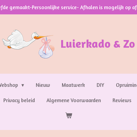
efde gemaakt-Persoonlijke service- Afhalen is mogelijk op a
Luierkado & Zo
Webshop
Nieuw
Maatwerk
DIY
Opruimin
Privacy beleid
Algemene Voorwaarden
Reviews