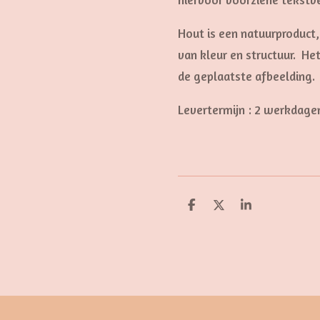
Hout is een natuurproduct, 
van kleur en structuur. He
de geplaatste afbeelding.
Levertermijn : 2 werkdage
D
D
S
e
e
h
l
e
a
e
l
r
n
e