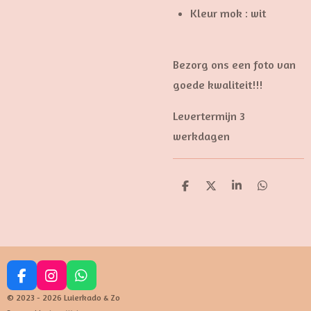
Kleur mok : wit
Bezorg ons een foto van
goede kwaliteit!!!
Levertermijn 3
werkdagen
D
D
S
D
e
e
h
e
l
e
a
l
e
l
r
e
n
e
n
F
I
W
a
n
h
© 2023 - 2026 Luierkado & Zo
c
s
a