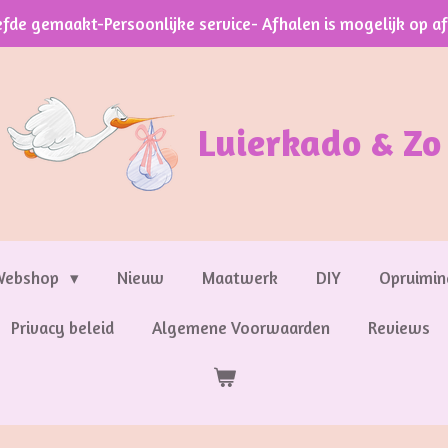
efde gemaakt-Persoonlijke service- Afhalen is mogelijk op a
Luierkado & Zo
Webshop
Nieuw
Maatwerk
DIY
Opruimin
Privacy beleid
Algemene Voorwaarden
Reviews