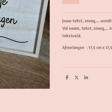
Jouw tekst, vraag,... wordt
Vul naam, tekst, vraag,... i
tekstveld.
Afmetingen : 1
7,5 cm x 17,
D
D
S
e
e
h
l
e
a
e
l
r
n
e