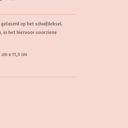
 gelaserd op het schuifdeksel.
n, in het hiervoor voorziene
5 cm x 11,3 cm