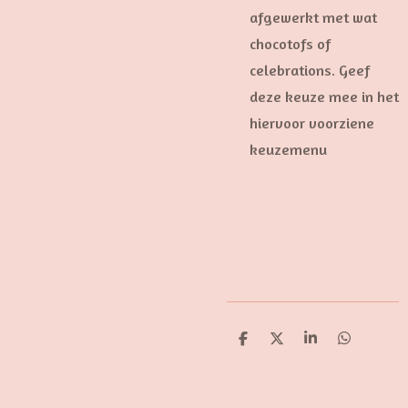
afgewerkt met wat
chocotofs of
celebrations. Geef
deze keuze mee in het
hiervoor voorziene
keuzemenu
D
D
S
D
e
e
h
e
l
e
a
l
e
l
r
e
n
e
n