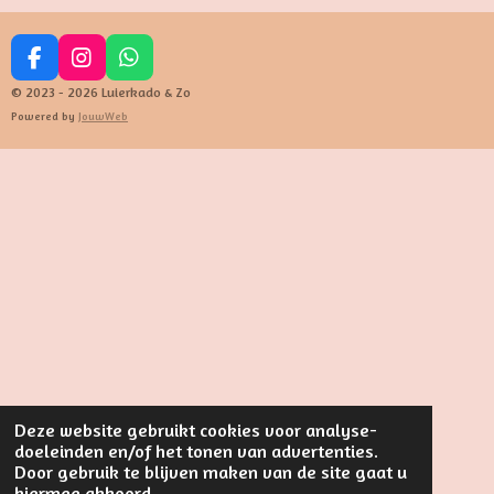
F
I
W
a
n
h
© 2023 - 2026 Luierkado & Zo
c
s
a
Powered by
JouwWeb
e
t
t
b
a
s
o
g
A
o
r
p
k
a
p
m
Deze website gebruikt cookies voor analyse-
doeleinden en/of het tonen van advertenties.
Door gebruik te blijven maken van de site gaat u
hiermee akkoord.