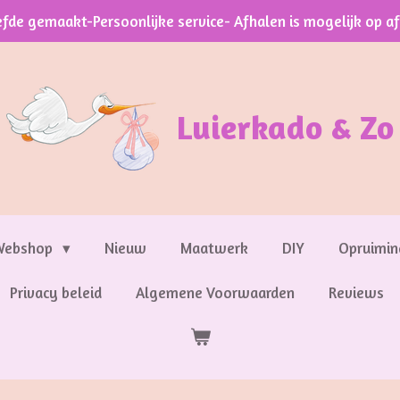
efde gemaakt-Persoonlijke service- Afhalen is mogelijk op a
Luierkado & Zo
Webshop
Nieuw
Maatwerk
DIY
Opruimin
Privacy beleid
Algemene Voorwaarden
Reviews