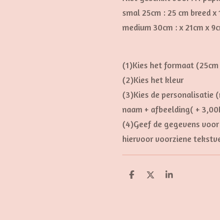
smal 25cm :
25 cm breed x
medium 30cm : x 21cm x 9
(1)Kies het formaat (25cm
(2)Kies het kleur
(3)Kies de personalisatie
naam + afbeelding( + 3,00
(4)Geef de gegevens voor 
hiervoor voorziene tekstv
D
D
S
e
e
h
l
e
a
e
l
r
n
e